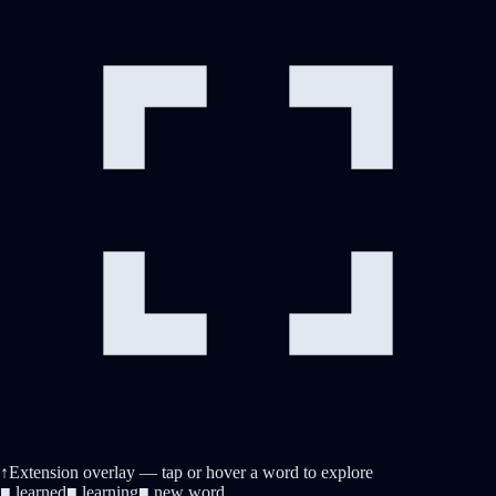
↑
Extension overlay
— tap or hover a word to explore
■
learned
■
learning
■
new word