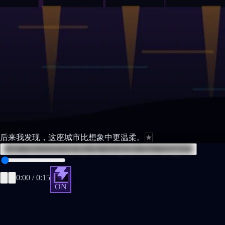
后来
我
发现
，
这座
城市
比
想象中
更
温柔
。
★
Later I discovered that this city was gentler than I imagined.
0:00
/
0:15
ON