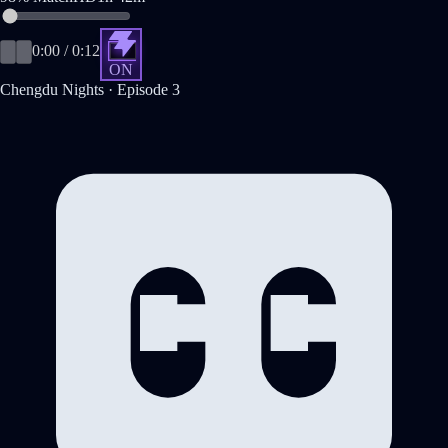
0:00
/
0:12
ON
Chengdu Nights · Episode 3