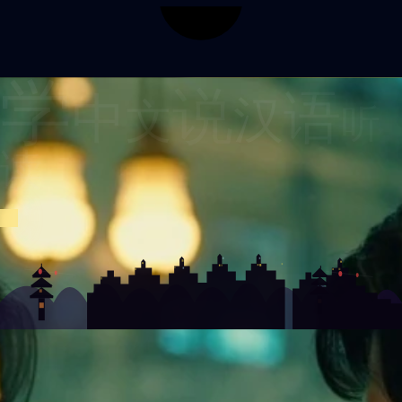
学
说
语
中
汉
文
听
读