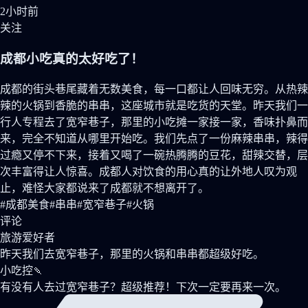
2小时前
关注
成都
小吃
真的
太
好吃
了
！
成都
的
街头巷尾
藏着
无数
美食
，
每一口
都
让人
回味无穷
。
从
热辣
辣
的
火锅
到
香脆
的
串串
，
这座城市
就是
吃货
的
天堂
。
昨天
我们
一
行人
专程
去了
宽窄巷子
，
那里
的
小吃摊
一家接一家
，
香味
扑鼻而
来
，
完全
不知道
从
哪里
开始
吃
。
我们
先
点了
一份
麻辣
串串
，
辣得
过瘾
又
停不下来
，
接着
又
喝了
一碗
热腾腾
的
豆花
，
甜辣交替
，
层
次
丰富
得
让人
惊喜
。
成都人
对
饮食
的
用心
真的
让
外地人
叹为观
止
，
难怪
大家
都
说
来了
成都
就
不想
离开了
。
#成都美食
#串串
#宽窄巷子
#火锅
评论
旅游爱好者
昨天
我们
去
宽窄巷子
，
那里
的
火锅
和
串串
都
超级
好吃
。
小吃控🍡
有没有
人
去过
宽窄巷子
？
超级
推荐
！
下次
一定
要
再
来
一次
。