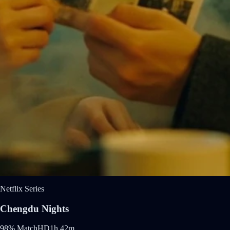
Netflix Series
Chengdu Nights
98% Match
HD
1h 42m