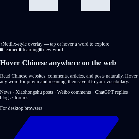
↑
Netflix-style overlay
— tap or hover a word to explore
■
learned
■
learning
■
new word
Hover Chinese
anywhere on the web
Read Chinese websites, comments, articles, and posts naturally. Hover
any word for pinyin and meaning, then save it to your vocabulary.
News · Xiaohongshu posts · Weibo comments · ChatGPT replies ·
blogs · forums
For desktop browsers