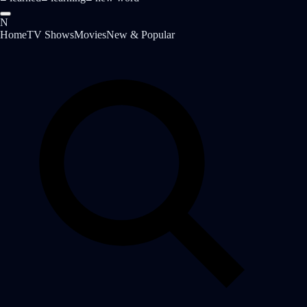
N
Home
TV Shows
Movies
New & Popular